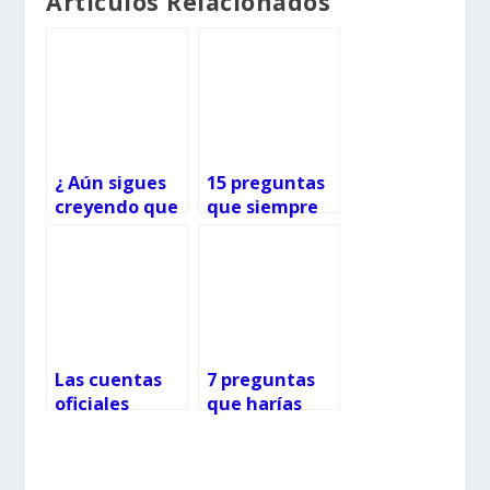
Articulos Relacionados
¿ Aún sigues
15 preguntas
creyendo que
que siempre
las lombrices
quisiste hacer
son la causa
a tu dentista
del bruxismo?
Las cuentas
7 preguntas
oficiales
que harías
responden a
sobre el
las dudas más
cuidado de la
frecuentes
visión en los