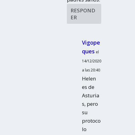
RESPOND
ER
Vigope
ques
el
14/12/2020
a las 20:40
Helen
es de
Asturia
s, pero
su
protoco
lo