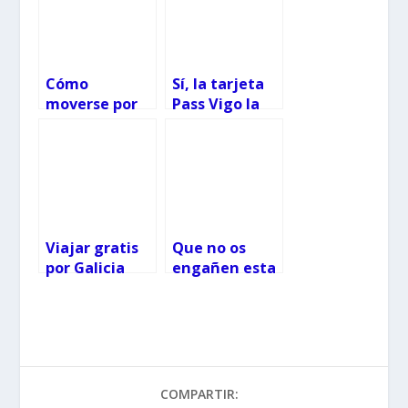
Cómo
Sí, la tarjeta
moverse por
Pass Vigo la
Vigo en
pueden
transporte
solicitar los no
público
empadronado
s en Vigo
Viajar gratis
Que no os
por Galicia
engañen esta
con La Tarjeta
es la única
Xente Nova y
forma de
Metropolitana
VIAJAR GRATIS
, novedades
en Vitrasa
2026
COMPARTIR: