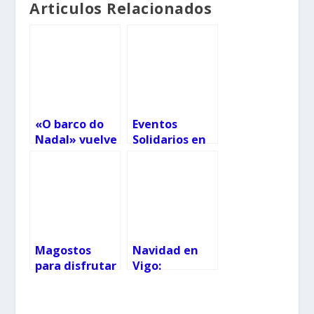
Articulos Relacionados
«O barco do
Eventos
Nadal» vuelve
Solidarios en
a Vigo por
Vigo:
Navidad
Recogida de
Juguetes
Magostos
Navidad en
para disfrutar
Vigo:
en familia en
recorridos de
Vigo
los trenes
turísticos y