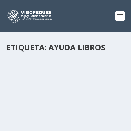
ETIQUETA:
AYUDA LIBROS
AYUDAS PARA LIBROS DE LA XUNTA DE
GALICIA
Jun 1, 2015
|
4
La Xunta de Galicia acaba de publicar las ayudas para
la adquisición de libros de texto...
LEER MÁS