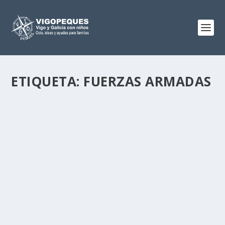
ETIQUETA:
FUERZAS ARMADAS
DÍA DE LAS FUERZAS ARMADAS 2026 EN
VIGO: PROGRAMACIÓN COMPLETA
May 26, 2026
|
1
Vigo acoge del 26 al 31 de mayo el Día de las Fuerzas
Armadas (DIFAS) 2026, con un amplio programa...
LEER MÁS