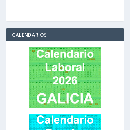
CALENDARIOS