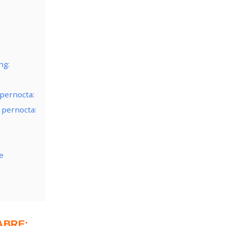
ng:
pernocta:
 pernocta:
e
ABRE: