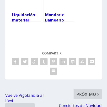
Liquidación
Mondariz
material
Balneario
escolar y de
acogerá el
manualidades
Belén
Playmobil más
grande de
Galicia
COMPARTIR:
PRÓXIMO
Vuelve Vigolandia al
Ifevi
Conciertos de Navidad