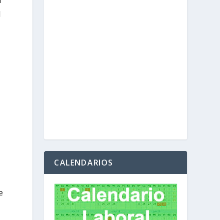
l
A
CALENDARIOS
e