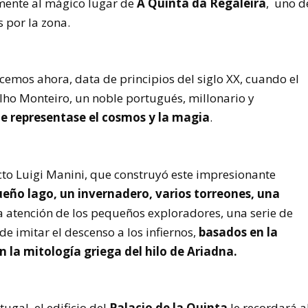
mente al mágico lugar de
A Quinta da Regaleira
, uno d
s por la zona.
cemos ahora, data de principios del siglo XX, cuando el
lho Monteiro, un noble portugués, millonario y
ue representase el cosmos y la magia
.
ecto Luigi Manini, que construyó este impresionante
ueño lago, un invernadero, varios torreones, una
a atención de los pequeños exploradores, una serie de
e imitar el descenso a los infiernos,
basados ​​en la
 la mitología griega del hilo de Ariadna.
gal, el edificio del
Palacio de la Quinta
le recordará a