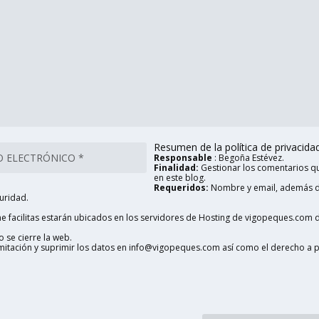
Resumen de la política de privacidad 
Responsable
: Begoña Estévez.
Finalidad:
Gestionar los comentarios qu
en este blog.
Requeridos:
Nombre y email, además d
uridad.
 facilitas estarán ubicados en los servidores de Hosting de vigopeques.com d
 se cierre la web.
limitación y suprimir los datos en info@vigopeques.com así como el derecho a 