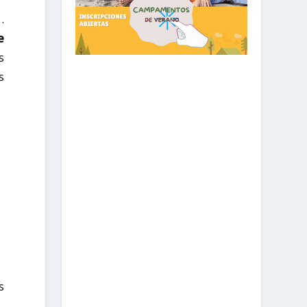
…
e
s
s
s