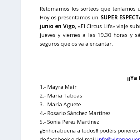
Retomamos los sorteos que teníamos u
Hoy os presentamos un
SUPER ESPEC
junio en Vigo
, «El Circus Life» viaje s
jueves y viernes a las 19.30 horas y 
seguros que os
va a encantar.
¡¡Ya
1.- Mayra Mair
2.- María Taboas
3.- María Aguete
4.- Rosario Sánchez Martinez
5.- Sonia Perez Martínez
¡¡Enhorabuena a todos!! podéis poneros e
de facebook o del mail
info@vigopeque