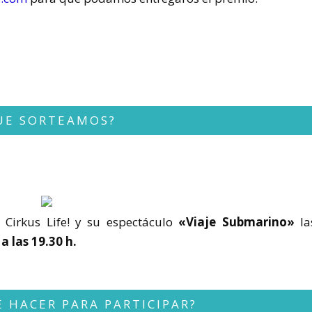
UE SORTEAMOS?
 Cirkus Life! y su espectáculo
«Viaje Submarino»
la
a las 19.30 h.
 HACER PARA PARTICIPAR?