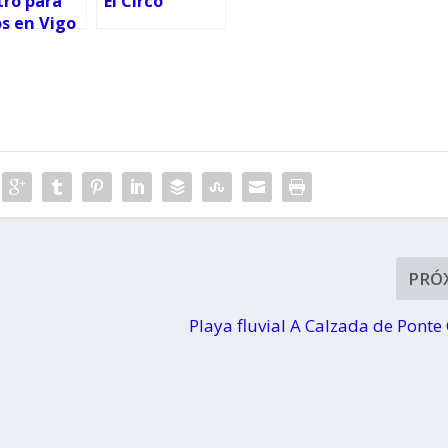
tro para
El Circo
s en Vigo
PRÓ
Playa fluvial A Calzada de Ponte