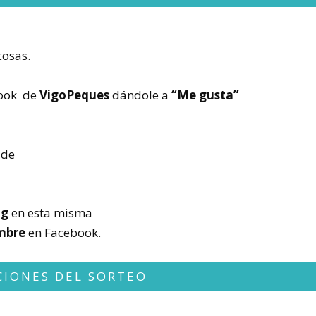
cosas.
ook de
VigoPeques
dándole a
“Me gusta”
o
de
og
en esta misma
ombre
en Facebook.
CIONES DEL SORTEO