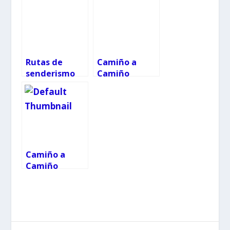
Rutas de
Camiño a
senderismo
Camiño
infantiles y
otras
actividades al
aire libre
Camiño a
Camiño