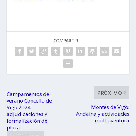
¡Descubre
2024, ya
todos los
tenemos los
puentes y
festivos
planifica tus
locales de
escapadas!
Galicia
COMPARTIR:
PRÓXIMO
Campamentos de
verano Concello de
Montes de Vigo:
Vigo 2024:
Andaina y actividades
adjudicaciones y
multiaventura
formalización de
plaza