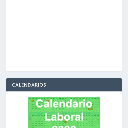
CALENDARIOS