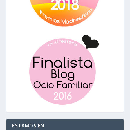
ESTAMOS EN