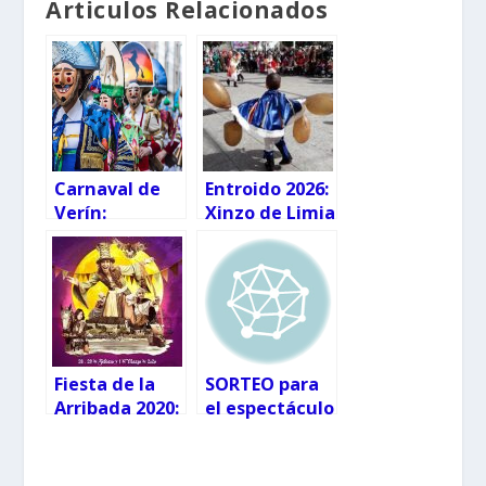
Articulos Relacionados
Carnaval de
Entroido 2026:
Verín:
Xinzo de Limia
programación
celebra su
2026
Fiesta de
Interés
Turístico
Internacional
Fiesta de la
SORTEO para
Arribada 2020:
el espectáculo
programación
del ilusionista
completa
e
hipnotizador