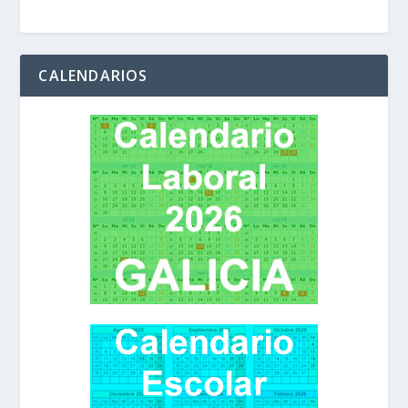
CALENDARIOS