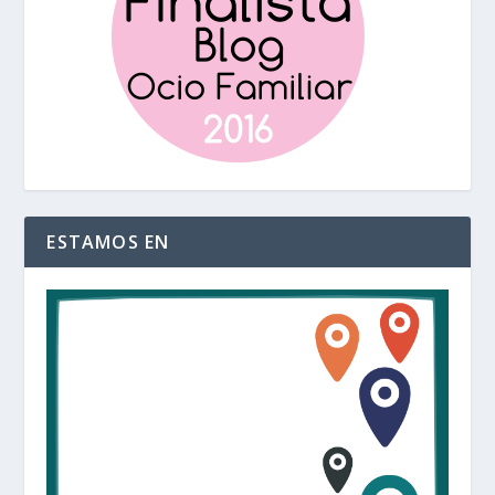
ESTAMOS EN