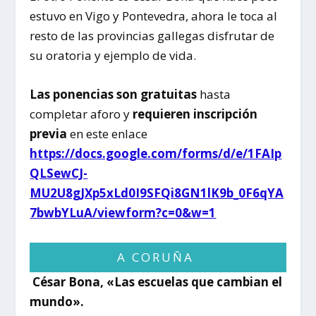
estuvo en Vigo y Pontevedra, ahora le toca al
resto de las provincias gallegas disfrutar de
su oratoria y ejemplo de vida.
Las ponencias son gratuitas
hasta
completar aforo y
requieren inscripción
previa
en este enlace
https://docs.google.com/forms/d/e/1FAIp
QLSewCJ-
MU2U8gJXp5xLd0I9SFQi8GN1lK9b_0F6qYA
7bwbYLuA/viewform?c=0&w=1
A CORUÑA
César Bona, «Las escuelas que cambian el
mundo».