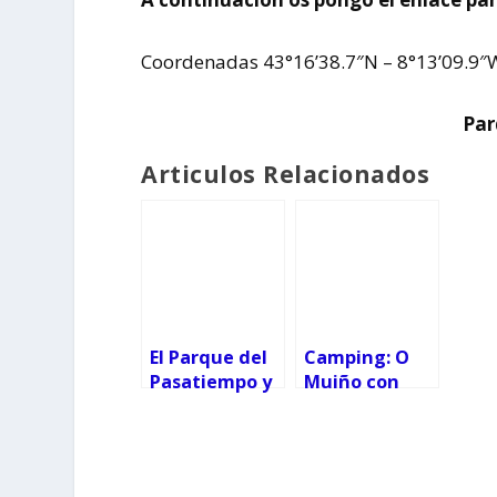
Coordenadas 43°16’38.7″N – 8°13’09.9″
Par
Articulos Relacionados
El Parque del
Camping: O
Pasatiempo y
Muiño con
el Monasterio
niños
de Oia entran
en la lista roja
de patrimonio