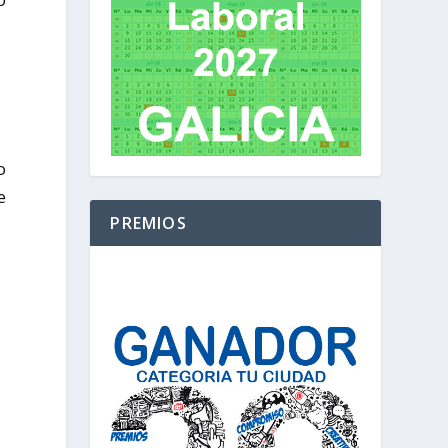
o
e
PREMIOS