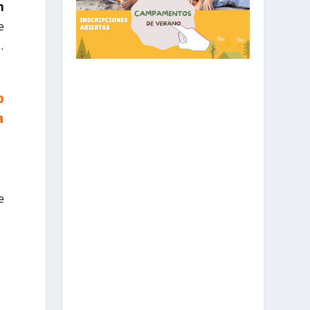
n
e
.
o
a
e
r