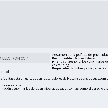
Resumen de la política de privacidad 
Responsable
: Begoña Estévez.
Finalidad:
Gestionar los comentarios qu
en este blog.
Requeridos:
Nombre y email, además d
uridad.
 facilitas estarán ubicados en los servidores de Hosting de vigopeques.com d
 se cierre la web.
limitación y suprimir los datos en info@vigopeques.com así como el derecho a 