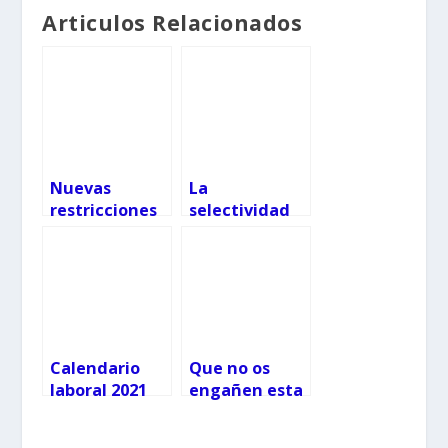
Articulos Relacionados
Nuevas
La
restricciones
selectividad
en Galicia:
2021 serán
cierre de
antes del 18
hostelería y
de junio y
reuniones solo
presencial
entre
convivientes
Calendario
Que no os
laboral 2021
engañen esta
en Galicia: ya
es la única
tenemos los
forma de