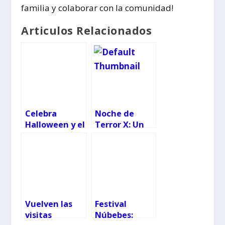
familia y colaborar con la comunidad!
Articulos Relacionados
Celebra
Noche de
Halloween y el
Terror X: Un
Día de los
Evento de
Muertos en el
Geocaching
Centro
para Valientes
Comercial
Camelias: Dos
Días, Dos
Fiestas
Vuelven las
Festival
visitas
Núbebes: