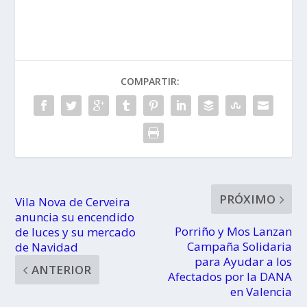
teatralizadas
Música,
al cementerio
Teatro,
de Pereiró
Cuentos y
Danza para
Bebés y Niños
COMPARTIR:
PRÓXIMO
Vila Nova de Cerveira
anuncia su encendido
Porriño y Mos Lanzan
de luces y su mercado
Campaña Solidaria
de Navidad
para Ayudar a los
ANTERIOR
Afectados por la DANA
en Valencia