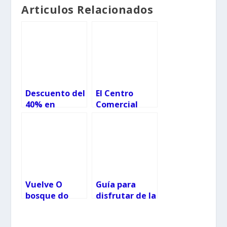
Articulos Relacionados
Descuento del
El Centro
40% en
Comercial
juguetes y
Camelias
bicicletas en
atrae a las
Carrefour
familias
Vuelve O
Guía para
bosque do
disfrutar de la
Nadal
Navidad en
Vigo 2021