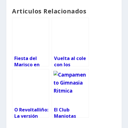
Articulos Relacionados
Fiesta del
Vuelta al cole
Marisco en
con los
familia Vigo
zapatos
2018
colegiales
lavables
Conguitos
O Revoltalliño:
El Club
La versión
Maniotas
mini del
selecciona