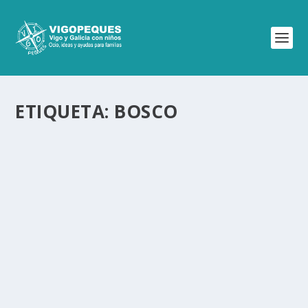
ETIQUETA:
BOSCO
ANTONIO RIAL BOUBETA EN VIGO
Mar 7, 2024
|
0
De todas las charlas que he ido en Galicia
sobre tecnología para mi las mejores son la
de Antonio...
LEER MÁS