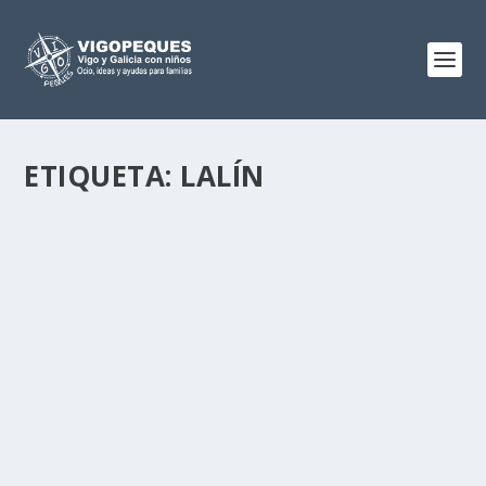
ETIQUETA:
LALÍN
PROGRAMAS DE FOMENTO A LA LECTURA
EN GALICIA
Nov 3, 2015
|
0
Comenzamos nuevo mes y os voy a hablar de otra
iniciativa cultural que tenemos en Galicia para...
LEER MÁS