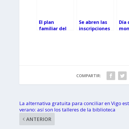
El plan
Se abren las
Día 
familiar del
inscripciones
mon
verano en
a las rutas
Vigo
Pontevedra
gratuitas por
y ac
está en el
los bosques de
para
monte (y es
Pontevedra
públ
gratis)
COMPARTIR:
La alternativa gratuita para conciliar en Vigo es
verano: así son los talleres de la biblioteca
ANTERIOR