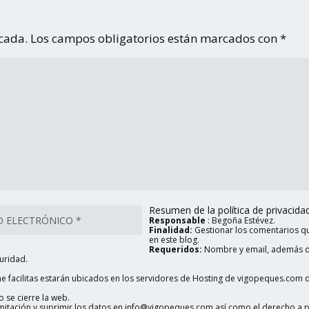
icada.
Los campos obligatorios están marcados con
*
Resumen de la política de privacidad 
Responsable
: Begoña Estévez.
Finalidad:
Gestionar los comentarios qu
en este blog.
Requeridos:
Nombre y email, además d
uridad.
 facilitas estarán ubicados en los servidores de Hosting de vigopeques.com d
 se cierre la web.
limitación y suprimir los datos en info@vigopeques.com así como el derecho a 