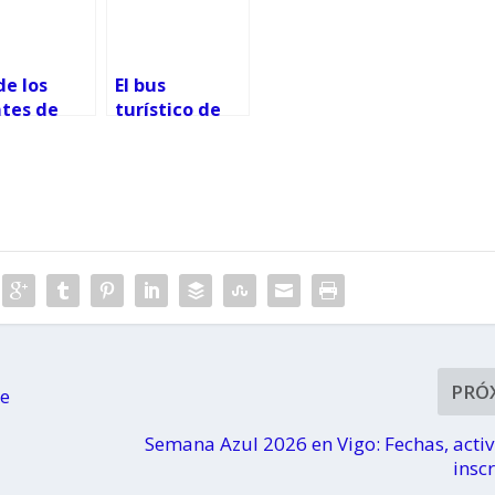
de los
El bus
tes de
turístico de
 con rutas
Vigo vuelve a
tividades
recorrer las
 todos los
calles de
icos
nuestra
ciudad
PRÓ
te
Semana Azul 2026 en Vigo: Fechas, acti
insc