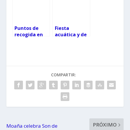
y por qué
merece la
pena visitar
esta ruta
Puntos de
Fiesta
recogida en
acuática y de
Vigo para
la espuma en
enviar ayuda
O Porriño
a Venezuela
tras el
terremoto
COMPARTIR:
PRÓXIMO
Moaña celebra Son de