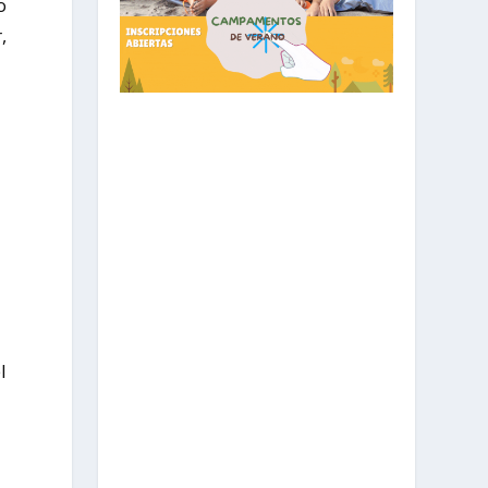
o
,
l