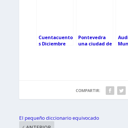
Cuentacuento
Pontevedra
Audi
s Diciembre
una ciudad de
Mun
cuento
Vigo
a Fe
COMPARTIR:
El pequeño diccionario equivocado
ANTERIOR