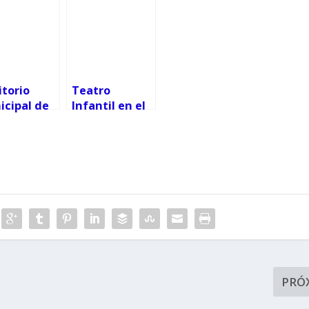
torio
Teatro
icipal de
Infantil en el
- "Teatro
Auditorio
ira"
Municipal
PRÓ