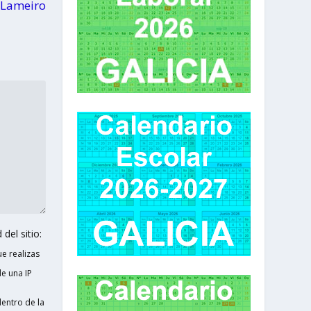
 Lameiro
del sitio:
e realizas
e una IP
entro de la