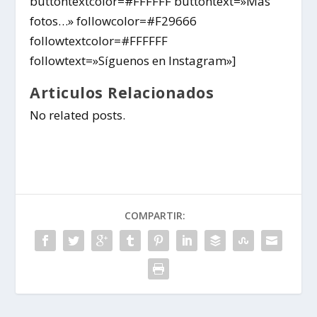
buttontextcolor=#FFFFFF buttontext=»Más
fotos…» followcolor=#F29666
followtextcolor=#FFFFFF
followtext=»Síguenos en Instagram»]
Articulos Relacionados
No related posts.
COMPARTIR: