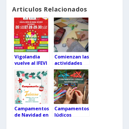
Articulos Relacionados
Vigolandia
Comienzan las
vuelve al IFEVI
actividades
con más de 30
en La Librería
actividades
«A
Klandestina»:
campamento
infantil y
taller de
scrapbooking
Campamentos
Campamentos
de Navidad en
lúdicos
Tatarina
gratuitos del
Centro de
concello de