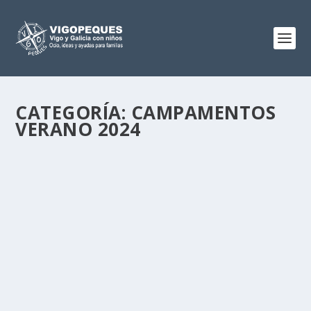
CATEGORÍA:
CAMPAMENTOS
VERANO 2024
CAMPAMENTO EN O VAO CON 30
MODALIDADES DEPORTIVAS
May 5, 2025
|
0
Seguimos hablando de campamentos de verano ,
además de los campamentos de verano del Concello
de...
LEER MÁS