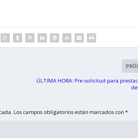
pers en
cuarentena
o
del
coronavirus
con niños y
adolescentes
PRÓ
ÚLTIMA HORA: Pre-solicitud para prestac
de
icada.
Los campos obligatorios están marcados con
*