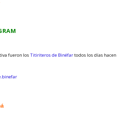
s
AGRAM
tiva fueron los
Titiriteros de Binéfar
todos los días hacen
e.binefar
má