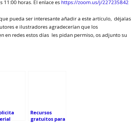
s 11:00 horas. El enlace es
https://zoom.us/j/227235842
, que pueda ser interesante añadir a este artículo, déjala
autores e ilustradores agradecerían que los
 en redes estos días les pidan permiso, os adjunto su
olicita
Recursos
erial
gratuitos para
ntil y
sobrellevar la