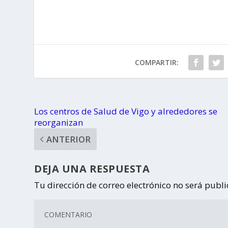
los
dibujo y la
tup
cumpleaños
pintura
Vig
de los niños
gallegos
COMPARTIR:
Los centros de Salud de Vigo y alrededores se
reorganizan
ANTERIOR
DEJA UNA RESPUESTA
Tu dirección de correo electrónico no será publ