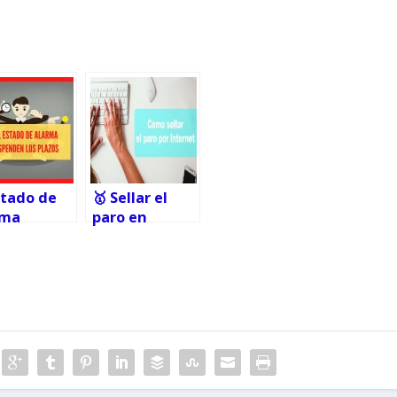
stado de
🥇 Sellar el
rma
paro en
pende los
tiempos de
os
coronavirus
nistrativ