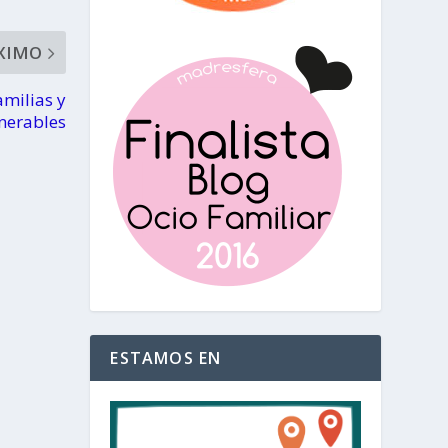
XIMO
amilias y
lnerables
ESTAMOS EN