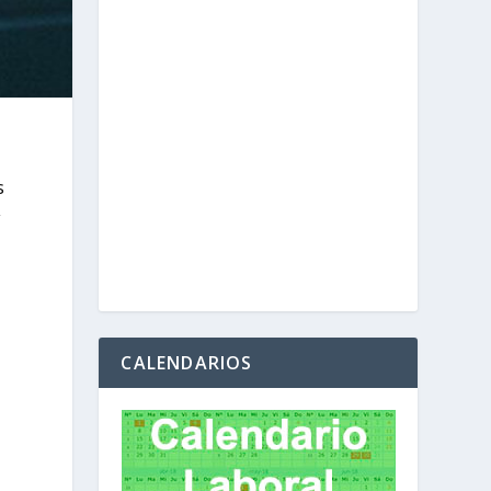
s
y
CALENDARIOS