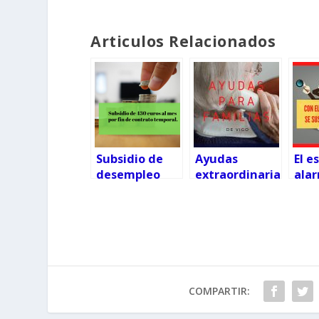
Articulos Relacionados
Subsidio de
Ayudas
El e
desempleo
extraordinaria
ala
excepcional
s para las
sus
por fin de
familias y
plaz
contrato
colectivos
admi
temporal.
vulnerables
os
COMPARTIR: