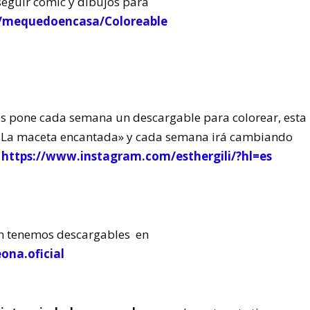
eguir cómic y dibujos para
t/mequedoencasa/Coloreable
os pone cada semana un descargable para colorear, esta
e «La maceta encantada» y cada semana irá cambiando
m
https://www.instagram.com/esthergili/?hl=es
n tenemos descargables en
na.oficial