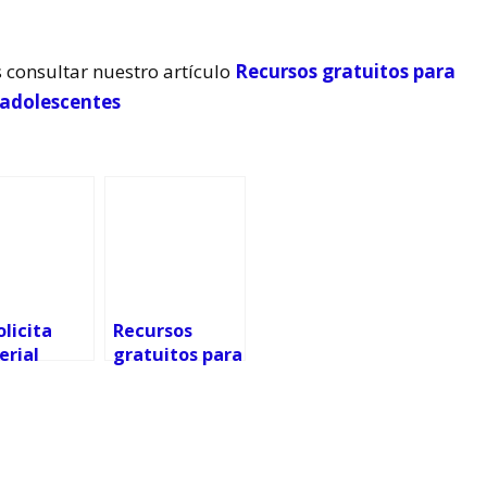
 consultar nuestro artículo
Recursos gratuitos para
 adolescentes
olicita
Recursos
erial
gratuitos para
ntil y
sobrellevar la
pers en
cuarentena
o
del
coronavirus
con niños y