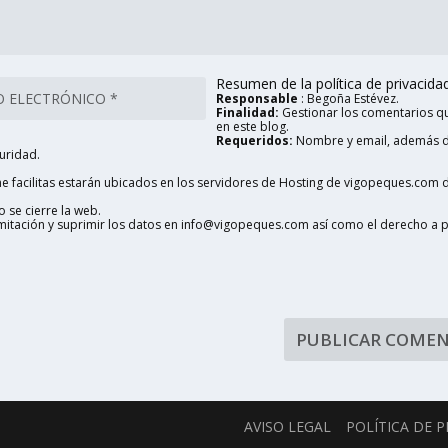
Resumen de la política de privacidad 
Responsable
: Begoña Estévez.
Finalidad:
Gestionar los comentarios qu
en este blog.
Requeridos:
Nombre y email, además d
uridad.
 facilitas estarán ubicados en los servidores de Hosting de vigopeques.com d
 se cierre la web.
limitación y suprimir los datos en info@vigopeques.com así como el derecho a 
AVISO LEGAL
POLÍTICA DE 