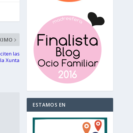
XIMO
citen las
la Xunta
ESTAMOS EN