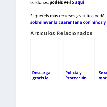
cordones,
podéis verlo
aquí
Si queréis más recursos gratuitos podéis
sobrellevar la cuarentena con niños y
Articulos Relacionados
Descarga
Policia y
Se s
gratis la
Protección
mat
colección
Civil alegran
infa
«Cómo
los
tup
hacer…»
cumpleaños
Vig
de los niños
gallegos