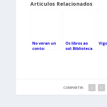
Articulos Relacionados
No veran un
Os libros ao
Vigo
conto:
sol: Biblioteca
Cuentacuento
de playa y
s y música
actividades
para niños en
en Samil
Vigo
COMPARTIR: