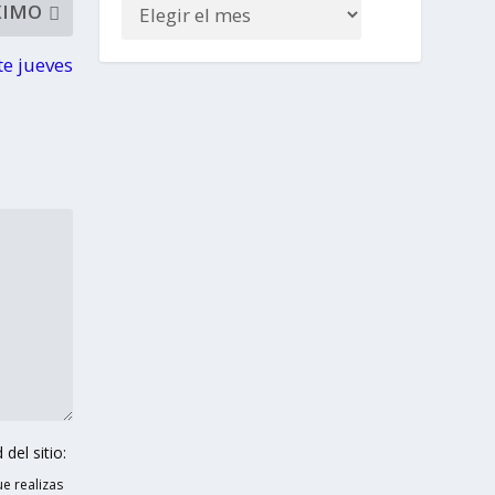
XIMO
te jueves
del sitio:
e realizas