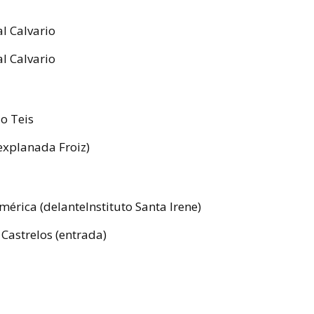
al Calvario
al Calvario
do Teis
(explanada Froiz)
mérica (delanteInstituto Santa Irene)
 Castrelos (entrada)
s