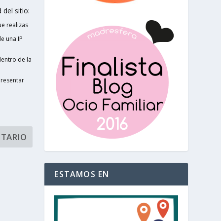
del sitio:
e realizas
e una IP
entro de la
presentar
ESTAMOS EN