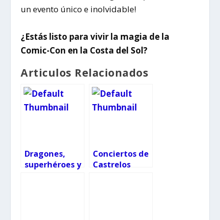
un evento único e inolvidable!
¿Estás listo para vivir la magia de la
Comic-Con en la Costa del Sol?
Articulos Relacionados
Dragones,
Conciertos de
superhéroes y
Castrelos
Pokémon
2025: fechas,
llegan a la
entradas y
Comic-Con
toda la
Kids este fin
programación
de semana