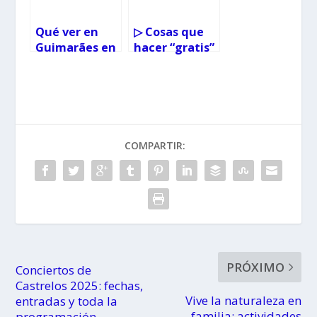
Qué ver en
▷ Cosas que
Guimarães en
hacer “gratis”
un día con
en Málaga con
niños
niños
COMPARTIR:
PRÓXIMO
Conciertos de
Castrelos 2025: fechas,
Vive la naturaleza en
entradas y toda la
familia: actividades
programación