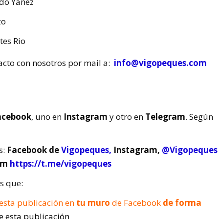
do Yañez
zo
tes Rio
cto con nosotros por mail a:
info@vigopeques.com
Facebook
, uno en
Instagram
y otro en
Telegram
. Según
s:
Facebook de
Vigopeques
,
Instagram,
@Vigopeques
am
https://t.me/vigopeques
s que:
esta publicación en
tu muro
de Facebook
de forma
 esta publicación