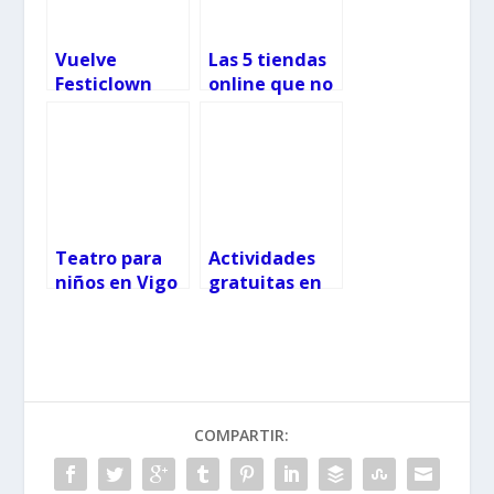
Vuelve
Las 5 tiendas
Festiclown
online que no
te puedes
perder
Teatro para
Actividades
niños en Vigo
gratuitas en
Centro
Comercial A
Barca de
Pontevedra
COMPARTIR: