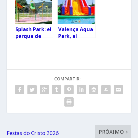
calles de
del Ministerio
Pontevedra
de Salud
Splash Park: el
Valença Aqua
parque de
Park, el
agua gratuito
parque
en el norte de
acuático
Portugal
temporal con
hinchables y
juegos para
toda la
COMPARTIR:
familia
PRÓXIMO
Festas do Cristo 2026