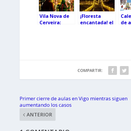
Vila Nova de
¡Floresta
Cal
Cerveira:
encantada! el
de a
fechas y
bosque
cuál
horarios de su
mágico de
tuy
encendido y
Navidad y
mercado de
gratis cambia
Navidad
de ubicación
COMPARTIR:
Primer cierre de aulas en Vigo mientras siguen
aumentando los casos
ANTERIOR