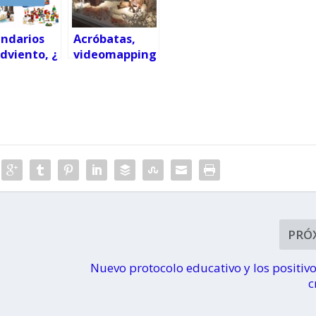
endarios
Acróbatas,
dviento, ¿
videomapping
 es el
y fuegos
o?
artificiales en
el encendido
del Corte
Inglés
PRÓ
Nuevo protocolo educativo y los positiv
c