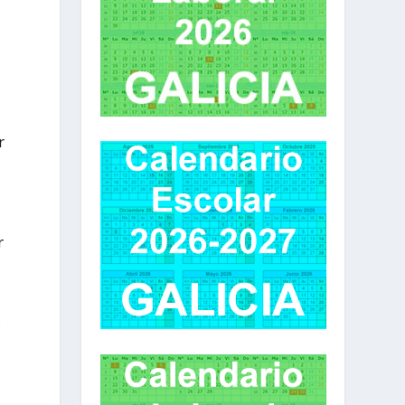
r
r
,