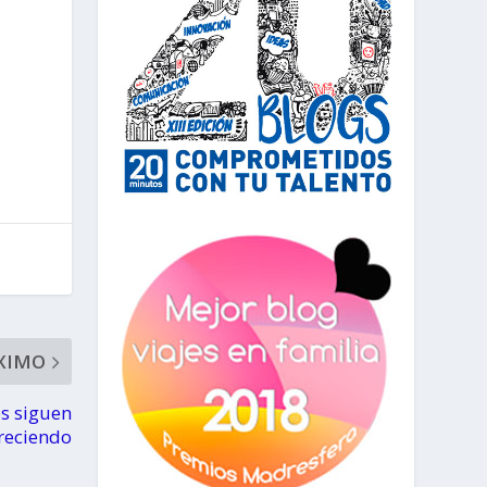
XIMO
os siguen
reciendo