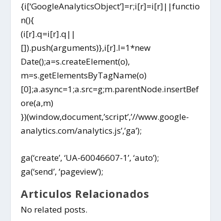
{i[‘GoogleAnalyticsObject’]=r;i[r]=i[r]||functio
n(){
(i[r].q=i[r].q||
[]).push(arguments)},i[r].l=1*new
Date();a=s.createElement(o),
m=s.getElementsByTagName(o)
[0];a.async=1;a.src=g;m.parentNode.insertBef
ore(a,m)
})(window,document,’script’,’//www.google-
analytics.com/analytics.js’,’ga’);
ga(‘create’, ‘UA-60046607-1’, ‘auto’);
ga(‘send’, ‘pageview’);
Articulos Relacionados
No related posts.