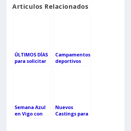
Articulos Relacionados
ÚLTIMOS DÍAS
Campamentos
para solicitar
deportivos
las Ayudas de
para niños y
comedor y
adolescentes
material
en Baiona
escolar del
Concello de
Vigo
Semana Azul
Nuevos
en Vigo con
Castings para
multitud de
series que se
actividades
rodarán en