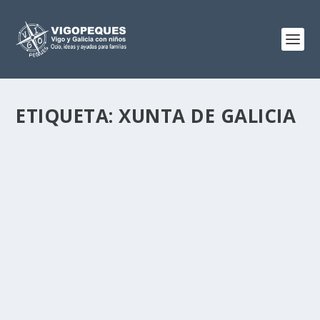
ETIQUETA:
XUNTA DE GALICIA
AYUDAS PARA MATERIAL ESCOLAR EN
GALICIA – SEGUNDA CONVOCATORIA
Nov 10, 2015
|
0
Hoy, 10 de noviembre de 2015 las familias
gallegas con niños en edad escolar...
LEER MÁS