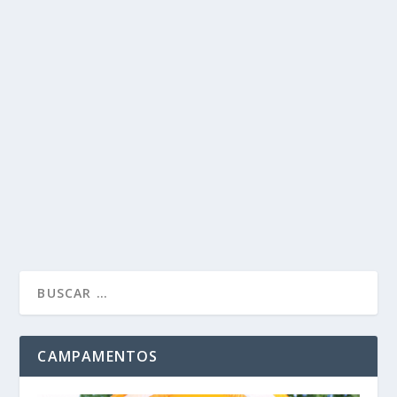
CHEQUE INFANTIL XUNTA DE GALICIA
May 6, 2015
|
1
Ayer os comentamos que salieron las listas de los
admitidos en las guarderías públicas de la...
LEER MÁS
CAMPAMENTOS