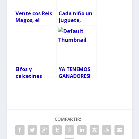
Vente cos Reis
Cada niño un
Magos, el
juguete,
sorteo para
campaña de
escoger los
recogida de
niños de las
juguetes 2022
Cabalgatas
Elfos y
YA TENEMOS
calcetines
GANADORES!
2022
de las
entradas para
el Sorteo del
Musical Toy
Story
COMPARTIR: