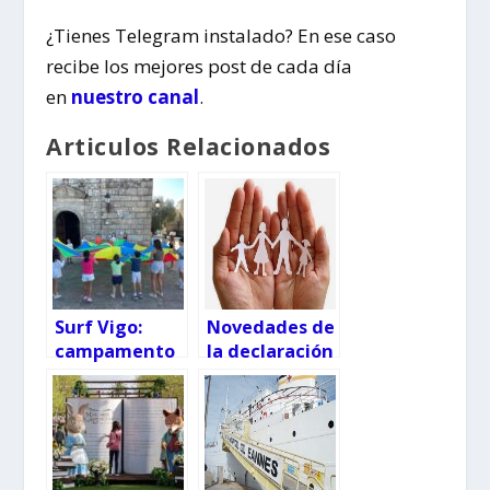
¿Tienes Telegram instalado? En ese caso
recibe los mejores post de cada día
en
nuestro canal
.
Articulos Relacionados
Surf Vigo:
Novedades de
campamento
la declaración
de verano
de la renta
para niños y
para las
jóvenes
familias en
2026