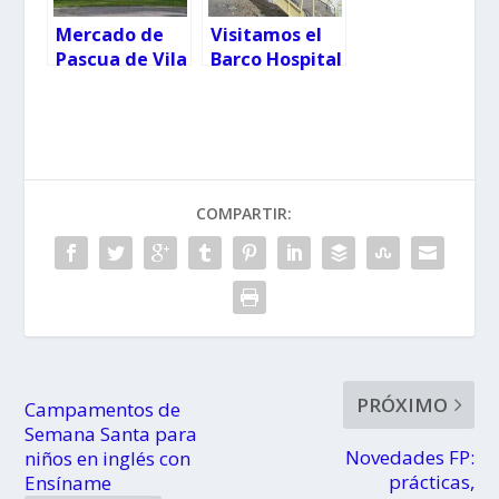
Mercado de
Visitamos el
Pascua de Vila
Barco Hospital
do Conde
y el Parque Gil
Eannes con
niños
COMPARTIR:
PRÓXIMO
Campamentos de
Semana Santa para
Novedades FP:
niños en inglés con
prácticas,
Ensíname