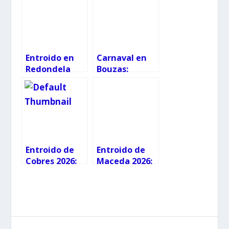
Entroido en
Carnaval en
Redondela
Bouzas:
2026: agenda
horarios y
completa de
claves del
actividades y
Entierro da
conciertos
Rincha
Entroido de
Entroido de
Cobres 2026:
Maceda 2026:
programación
programación
completa día
a día