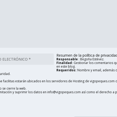
Resumen de la política de privacidad 
Responsable
: Begoña Estévez.
Finalidad:
Gestionar los comentarios qu
en este blog.
Requeridos:
Nombre y email, además d
uridad.
 facilitas estarán ubicados en los servidores de Hosting de vigopeques.com d
 se cierre la web.
limitación y suprimir los datos en info@vigopeques.com así como el derecho a 