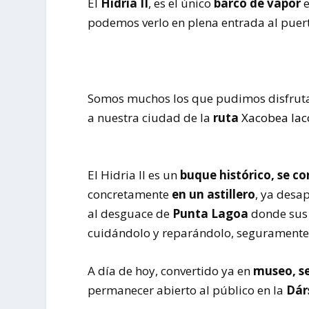
El
Hidria II
, es el único
barco de vapor
e
podemos verlo en plena entrada al puer
Somos muchos los que pudimos disfrutar
a nuestra ciudad de la
ruta
Xacobea Iac
El Hidria II es un
buque histórico, se co
concretamente
en un astillero
, ya desa
al desguace de
Punta Lagoa
donde sus 
cuidándolo y reparándolo, seguramente 
A día de hoy, convertido ya en
museo, s
permanecer abierto al público en la
Dár