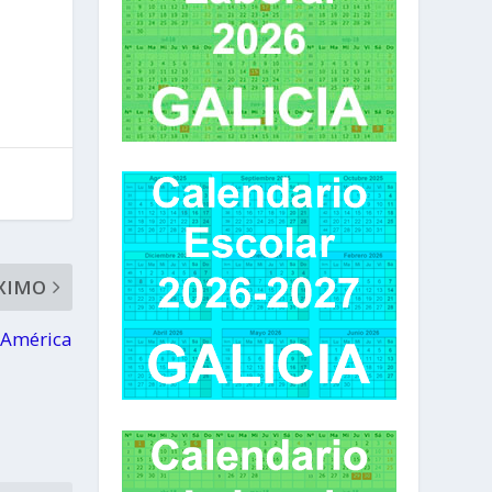
XIMO
 América