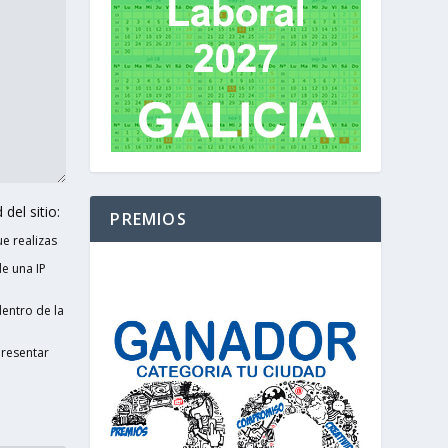
del sitio:
PREMIOS
e realizas
e una IP
entro de la
presentar