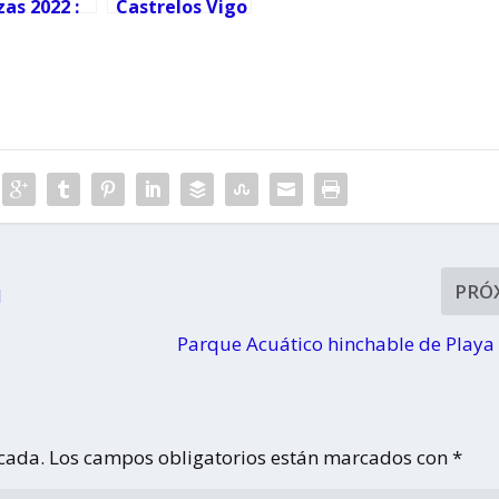
as 2022 :
Castrelos Vigo
gos y
2022
gramación
PRÓ
l
Parque Acuático hinchable de Playa
icada.
Los campos obligatorios están marcados con
*