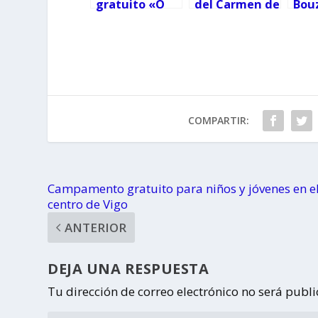
gratuito «O
del Carmen de
Bouz
tempo da
Cangas
Fue
Cidade»
discrimina a
pro
los menores
con
discapacidad
COMPARTIR:
Campamento gratuito para niños y jóvenes en e
centro de Vigo
ANTERIOR
DEJA UNA RESPUESTA
Tu dirección de correo electrónico no será publ