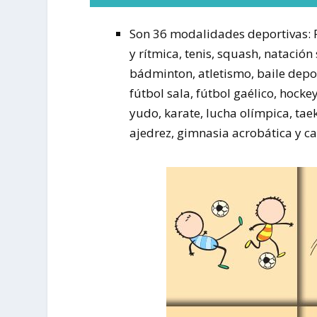
Son 36 modalidades deportivas: Pa
y rítmica, tenis, squash, natació
bádminton, atletismo, baile depor
fútbol sala, fútbol gaélico, hocke
yudo, karate, lucha olímpica, taek
ajedrez, gimnasia acrobática y c