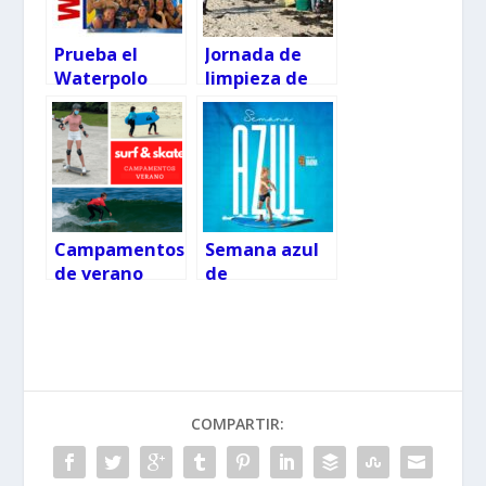
Prueba el
Jornada de
Waterpolo
limpieza de
gratis en Vigo
residuos en
y Pontevedra
Playa América
Campamentos
Semana azul
de verano
de
Prado Surf
actividades
náuticas
gratuitas en
Baiona
COMPARTIR: