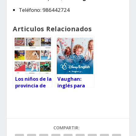
Teléfono: 986442724
Articulos Relacionados
Los niños de la
Vaughan:
provincia de
inglés para
Pontevedra
todas las
pueden
edades en
practicar
Vigo
deporte gratis
COMPARTIR: